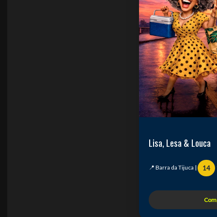
Lisa, Lesa & Louca
📍 Barra da Tijuca |
14
Comp