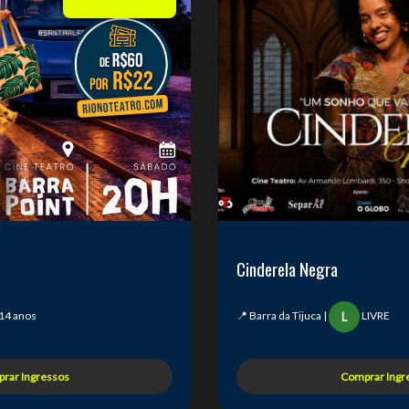
Cinderela Negra
14 anos
📍 Barra da Tijuca |
LIVRE
L
rar Ingressos
Comprar Ingr