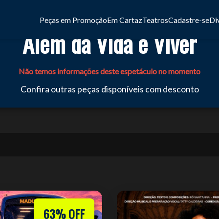
Peças em Promoção
Em Cartaz
Teatros
Cadastre-se
Di
Além da Vida é Viver
Não temos informações deste espetáculo no momento
Confira outras peças disponíveis com desconto
63% OFF